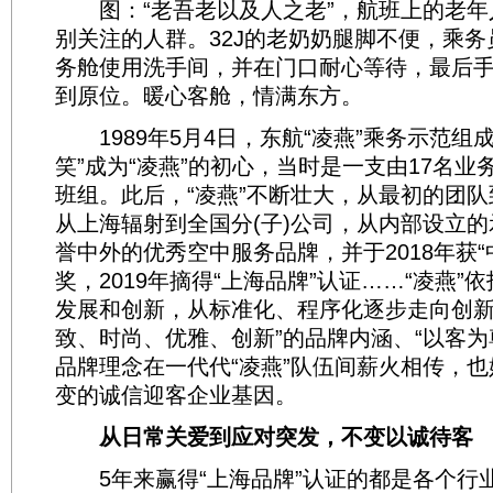
图：“老吾老以及人之老”，航班上的老年
别关注的人群。32J的老奶奶腿脚不便，乘
务舱使用洗手间，并在门口耐心等待，最后
到原位。暖心客舱，情满东方。
1989年5月4日，东航“凌燕”乘务示范组
笑”成为“凌燕”的初心，当时是一支由17名
班组。此后，“凌燕”不断壮大，从最初的团队到
从上海辐射到全国分(子)公司，从内部设立
誉中外的优秀空中服务品牌，并于2018年获“
奖，2019年摘得“上海品牌”认证……“凌燕”
发展和创新，从标准化、程序化逐步走向创新
致、时尚、优雅、创新”的品牌内涵、“以客为
品牌理念在一代代“凌燕”队伍间薪火相传，
变的诚信迎客企业基因。
从日常关爱到应对突发，不变以诚待客
5年来赢得“上海品牌”认证的都是各个行业