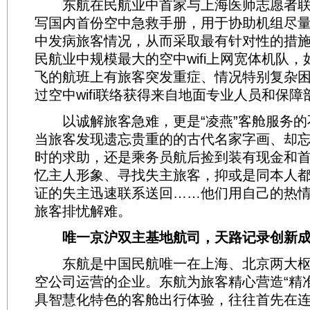
东航在民航业中首家与上海医师志愿者联
写国内首份空中急救手册，用于协助机组尽
中发病旅客情况，从而采取最有针对性的措施
民航业中规模最大的空中wifi上网宽体机队
飞的航班上有旅客突发重症、情况特别复杂
过空中wifi联络获得来自地面专业人员和保
以诚解旅客急难，更是“凌燕”客舱服务的不
当旅客发现遗忘贵重的的古代名家字画、却
时的求助，还是乘务员航后捡到装有现金和
忆主人形象、寻找失主旅客，抑或是同本人
证的失主迅速联系送回……他们用自己的热
旅客排忧解难。
唯一京沪双主基地航司，天路记录创新
东航是中国民航唯一在上海、北京两大枢
空公司运营的企业。东航为旅客精心营造“精准”
具智慧化特色的客舱出行体验，往往首先在