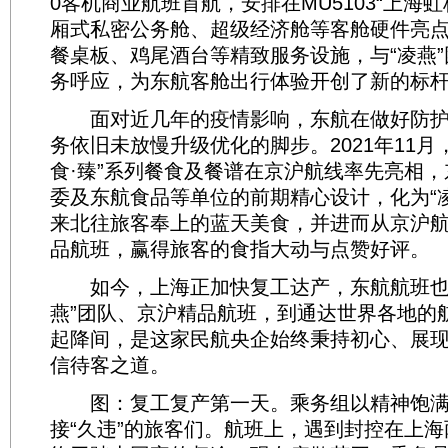
0客机商业航班首航，安排在MU5103“上海虹
厢式私密公务舱、超级经济舱等客舱硬件亮
餐桌板、鸡尾酒台等精致服务设施，与“凌燕
务呼应，为东航客舱出行体验开创了新的标
面对近几年的疫情影响，东航在做好防护
务依旧未放慢升级优化的脚步。2021年11月
食·臻”系列餐食及餐谱在京沪航线率先亮相
委及东航食品等单位的前期精心设计，化为“
来北往旅客奉上的蓝天美食，并进而从京沪
品航班，赢得旅客的食指大动与点赞好评。
如今，上海正加快复工达产，东航航班也
燕”团队、京沪精品航班，到通达世界各地的
起降间，是这家民航央企始终秉持初心、展
信待客之道。
图：复工复产第一天。乘务组以精神饱满
接“久违”的旅客们。航班上，遇到封控在上