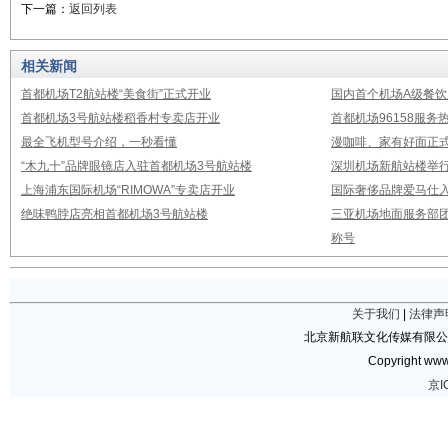
下一篇：
返回列表
相关新闻
首都机场T2航站楼“美食街”正式开业
国内首个机场A级餐饮
首都机场3号航站楼稻香村专卖店开业
首都机场96158服
最全飞机型号介绍，一秒看懂
漫咖啡、家有好面正
“木九十”品牌眼镜店入驻首都机场3号航站楼
深圳机场新航站楼举
上海浦东国际机场“RIMOWA”专卖店开业
国际奢侈品牌爱马仕
绝味鸭脖店亮相首都机场3号航站楼
三亚机场地面服务部团
称号
关于我们
|
法律声
北京新航联文化传媒有限公
Copyright www.
京I