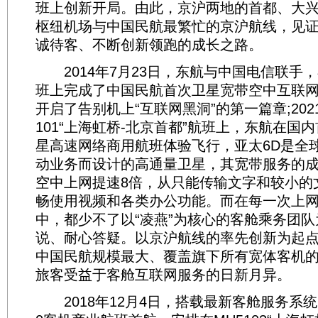
班上创新开局。由此，京沪两地的首都、大
枢纽机场与中国民航最繁忙的京沪航线，见
诚待客、不断创新领跑的成长之路。
2014年7月23日，东航与中国电信联手
班上完成了中国民航首次卫星宽带空中互联
开启了告别机上“互联网黑洞”的第一篇章;2021
101“上海虹桥-北京首都”航班上，东航在国
星高速网络商用航班体验飞行，亚太6D是全
动业务而设计的高通量卫星，其宽带服务的
空中上网提速8倍，从只能传输文字和较小的
畅使用视频和各类办公功能。而在每一次上
中，都少不了以“凌燕”为核心的客舱乘务团
说、耐心答疑。以京沪航线的率先创新为起
中国民航规模最大、覆盖旗下所有宽体客机
旅客受益于客舱互联网服务的日新月异。
2018年12月4日，搭载最新客舱服务系统的