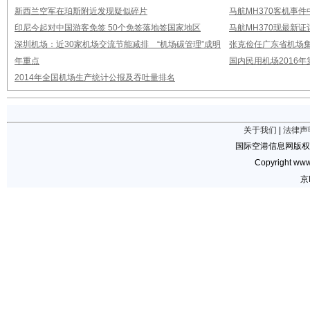
新西兰空军在珀斯附近发现疑似碎片
马航MH370客机事
印尼今起对中国游客免签 50个免签落地签国家地区
马航MH370现最新证
深圳机场：近30家机场交流节能减排 “机场碳管理”成明
张克俭任广东省机场
年重点
国内民用机场2016
2014年全国机场生产统计公报及吞吐量排名
关于我们
|
法律声
国际空港信息网版权
Copyright www.
京