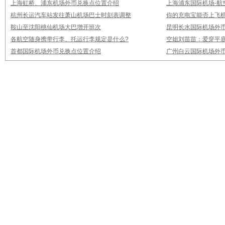
上海虹桥、浦东机场外币兑换点位置介绍
上海浦东国际机场-航
杭州长运汽车站发往萧山机场巴士时刻表调整
你的充电宝能否上飞机
鞍山至沈阳桃仙机场大巴增开班次
昆明长水国际机场外
各航空随身携带行李、托运行李规定是什么?
空姐刘苗苗：爱穿平底
首都国际机场外币兑换点位置介绍
广州白云国际机场外