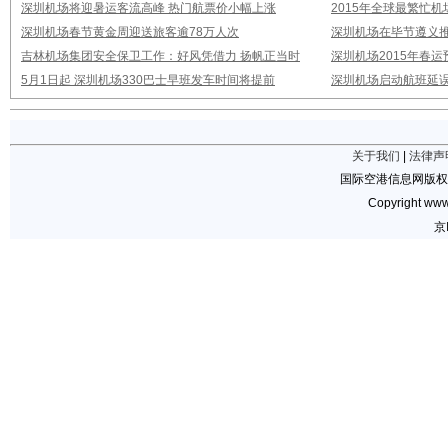
深圳机场将迎暑运客流高峰 热门航票价小幅上涨
2015年全球最繁忙
深圳机场春节黄金周迎送旅客逾78万人次
深圳机场在毕节遵义推
吉林机场集团安全保卫工作：好风凭借力 扬帆正当时
深圳机场2015年春运
5月1日起 深圳机场330巴士早班发车时间将提前
深圳机场启动航班延误
关于我们
|
法律声
国际空港信息网版权
Copyright www.
京