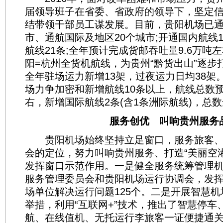
届领导班子在省委、省政府的领导下，坚定
结带领干部员工谋发展。目前，贵阳机场已通
市、通航国际及地区20个城市;开通国内航线1
航线21条;全年预计完成货邮吞吐量9.6万吨
阳=杭州全货机航线，为贵州“黔货出山”逐步
全年驻场运力新增13架，过夜运力日均38架。
场力争加密和新增航线10条以上，航线总数预
右，新增国际航线2条(含1条洲际航线)，总数
服务创优 叫响贵州服务
贵阳机场始终坚持立足窗口，服务旅客、
会的定位，努力叫响贵州服务、打造“美丽空
发挥窗口示范作用。一是健全服务统筹管理
服务管理委员会和贵阳机场运行协调会，发
场单位解决运行问题125个。二是开展智慧
举措，利用“互联网+”技术，推出了智慧停车
航、在线值机、无托运行李旅客一证便捷通关