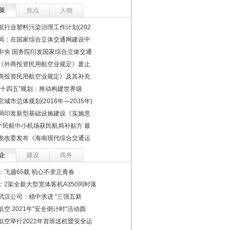
策
焦点
人物
航行业塑料污染治理工作计划(202
局：在国家综合立体交通网建设中
中央 国务院印发国家综合立体交通
《外商投资民用航空业规定》废止
商投资民用航空业规定》及其补充
“十四五”规划：推动构建世界级
京城市总体规划(2016年—2035年)
局印发新型基础设施建设《实施意
2个民航中小机场获民航局补贴方 最
发改委发布《海南现代综合交通运
企
建设
商务
：飞越65载 初心不变正青春
：2架全新大型宽体客机A350同时落
武汉公司：稳中求进 “三强五新
航空 2021年“安全倒计时”活动圆
航空举行2022年首班送机暨安全运