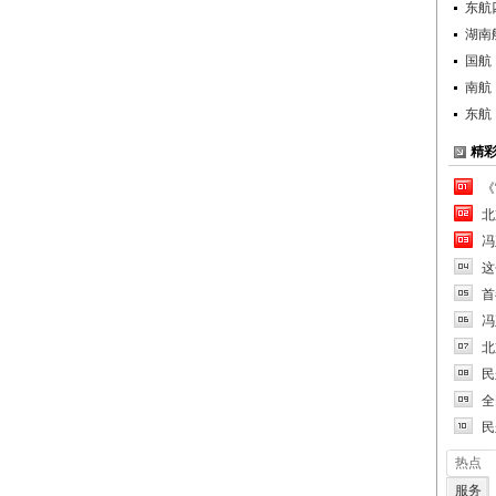
东航
湖南
国航
南航
东航
精
《
北
冯
这
首
冯
北
民
全
民
热点
服务