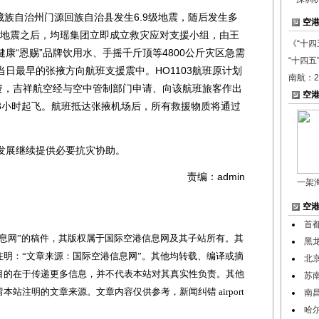
族自治州门源回族自治县发生6.9级地震，随后发生多
空
级地震之后，均瑶集团立即成立救灾应对支援小组，由王
《“十四
康“恩赐”品牌饮用水、手摇千斤顶等4800公斤灾区急需
“十四五
日最早的张掖方向航班支援震中。HO1103航班原计划
南航：
物资，吉祥航空经与空中管制部门申请、向该航班旅客作出
空
3小时起飞。航班抵达张掖机场后，所有救援物质将通过
展继续提供必要抗灾协助。
责编：admin
一架
空
首
网”的稿件，其版权属于国际空港信息网及其子站所有。其
黑
明：“文章来源：国际空港信息网”。其他均转载、编译或摘
北
目的在于传递更多信息，并不代表本站对其真实性负责。其他
苏
站注明的文章来源。文章内容仅供参考，新闻纠错 airport
南
哈