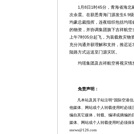
1月8日1时45分，青海省海北藏
次余震。在获悉青海门源发生6.9
均豪总裁指挥，连夜组织包括均瑶健
的物资，并协调集团旗下吉祥航空当
上午7时05分起飞，为装载救灾
充分沟通并获理解和支持，推迟近
陆路方式运送至门源灾区。
均瑶集团及吉祥航空将视灾情发
免责声明：
凡本站及其子站注明“国际空港信息
他媒体、网站或个人转载使用时必须注
编自其它媒体，转载、编译或摘编的
媒体、网站或个人转载使用时必须保留本
snews@126.com