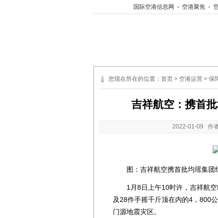
国际空港信息网
-
空港聚焦
-
您现在所在的位置：
首页
>
空港运营
>
保
吉祥航空：携首批
2022-01-09
作者
图：吉祥航空携首批均瑶集团组
1月8日上午10时许，吉祥航空H
及28件手摇千斤顶在内的4，80
门源地震灾区。