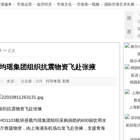
空港服务
-
空港运营
-
临空经济
-
空港文化
-
空港第一视频
-
国际空港艺术长廊
-
推
荐
障
>> 正文
格尔
均瑶集团组织抗震物资飞赴张掖
： 来源： 点击量：
319
打印本页
关闭
桃园
上海航
织抗震物资飞赴张掖
O1103航班搭载均瑶集团组织采购捐助的600箱饮用水
0公斤救援物资，由上海浦东机场出发飞赴张掖，支援青海
深圳