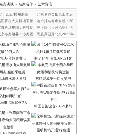
嘉宾访谈
-
名家名作
-
艺术资讯
《“十四五”民用航空
北京冬奥会抵离工作启
冯正霖在大兴机场迎接
这个排名有点尴尬！20
首都机场集团：科技创
冯正霖《人民论坛》刊
北京冬奥组委：涉奥团
民航局召开北京2022年
木机场年旅客吞吐
盼了14年!首架ARJ21客
机场遭水淹大量航
东航完成第十四次黎巴
班准点率如何?大
中国首架波音787-9梦想
昆明机场开通“绿色通
机场：强降雨致百