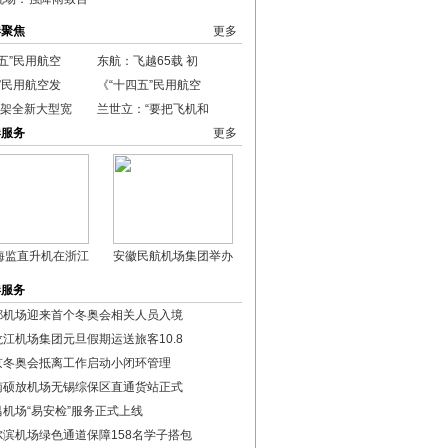
港聚焦
更多
五”民用航空
东航：飞越65载 初
”民用航空发
《“十四五”民用航空
2架全新大型宽
兰世立：“要把飞机和
港服务
更多
海监直升机在浙江
安徽民航机场集团举办
港服务
都机场迎来首个冬奥会相关人员入境
龙江机场集团元旦假期运送旅客10.8
京冬奥会抵离工作启动小闭环管理
南硕放机场无锡综保区直通货站正式
昌机场“易安检”服务正式上线
尔滨机场绿色通道保障158名学子搭包