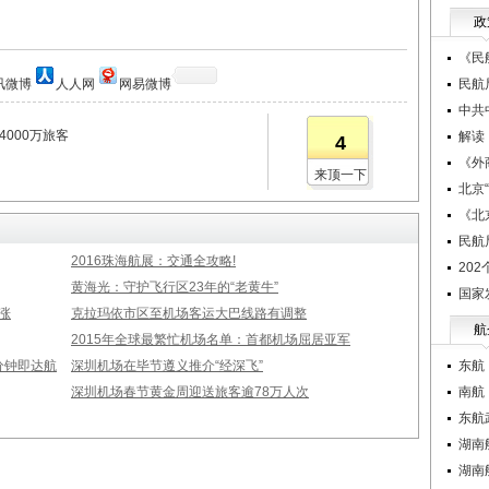
政
《民
讯微博
人人网
网易微博
民航
中共
4000万旅客
解读
4
《外
来顶一下
北京
《北
民航
2016珠海航展：交通全攻略!
20
黄海光：守护飞行区23年的“老黄牛”
国家
涨
克拉玛依市区至机场客运大巴线路有调整
航
2015年全球最繁忙机场名单：首都机场屈居亚军
分钟即达航
深圳机场在毕节遵义推介“经深飞”
东航
深圳机场春节黄金周迎送旅客逾78万人次
南航
东航
湖南
湖南