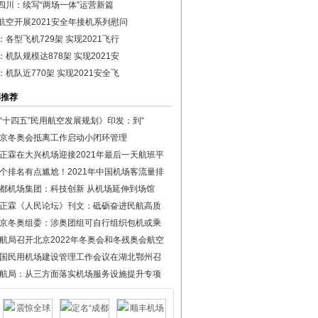
四川：续写“两场一体”运营新篇
航空开展2021安全年接机系列慰问
：各型飞机729架 实现2021飞行
：机队规模达878架 实现2021安
：机队近770架 实现2021安全飞
彩推荐
“十四五”民用航空发展规划》印发：到“
京冬奥会抵离工作启动小闭环管理
正霖在大兴机场迎接2021年最后一天航班平
个排名有点尴尬！2021年中国机场客流量排
都机场集团：科技创新 从机场延伸到场馆
正霖《人民论坛》刊文：砥砺奋进民航高质
京冬奥组委：涉奥团组可自行组织包机或乘
航局召开北京2022年冬奥会和冬残奥会航空
国民用机场建设管理工作会议在湖北鄂州召
航局：从三方面落实机场服务设施提升专项