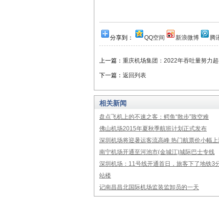
分享到：
QQ空间
新浪微博
腾
上一篇：
重庆机场集团：2022年吞吐量努力超
下一篇：
返回列表
相关新闻
盘点飞机上的不速之客：鳄鱼“散步”致空难
佛山机场2015年夏秋季航班计划正式发布
深圳机场将迎暑运客流高峰 热门航票价小幅上
南宁机场开通至河池市(金城江)城际巴士专线
深圳机场：11号线开通首日，旅客下了地铁3
站楼
记南昌昌北国际机场监装监卸员的一天