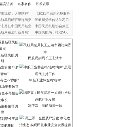
嘉宾访谈
-
名家名作
-
艺术资讯
空港观察：入境防控“
《2021年民用机场服务
民航单日航班量连续突
民航局党组传达学习习
宋志勇任中国民用航空
中国民用机场协会第五
民航局在全行业开展“
中国民航局：推动5G、
赴新疆民航调
民航局副局长王志清率
研
有位72岁的“
中航工业林左鸣“临时
冯正霖：民航局将一如
场主要领导调
整