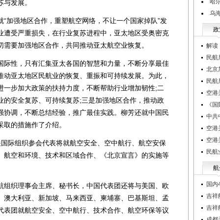
哈
苏与发展。
乌
加强地区合作，重塑航空网络，不让一个国家掉队”发
政
业遭受严重损失，在行业复苏进程中，亚太地区受奥密克
切需要加强地区合作，共同推动亚太航空业恢复。
解读
民航
际性，只有汇集亚太各国的智慧和力量，不断分享最佳
北京
推动亚太地区民航业的恢复、重振和可持续发展。为此，
民航
进一步加大政策的扶持力度，不断帮助行业增加韧性;二
空港
业的安全复苏、可持续复苏;三是加强地区合作，推动政
《国
强协调，不断总结经验，推广最佳实践。柳芳还就中国民
中共
采取的措施作了介绍。
空港
空港
国际组织参会代表将就航空安全、空中航行、航空安保
民航
、航空和环境、技术和区域合作、《北京宣言》的实施等
航
国内
组织理事会主席、秘书长，中国代表团还将与美国、欧
吉祥
、澳大利亚、新加坡、马来西亚、柬埔寨、巴基斯坦、孟
吉祥
代表团就航空安全、空中航行、技术合作、航空环保等议
成都