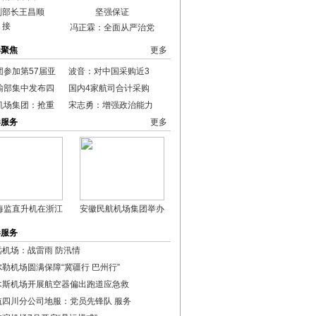
副部长王昌顺
接
冯正霖：全面从严治党
港聚焦
更多
团参加第57届亚
波音：对中国采购近3
输部集中发布四
国内4家航司合计采购
机场集团：抢重
宋志勇：增强政治能力
港服务
更多
海监直升机在浙江
安徽民航机场集团举办
港服务
远机场：战雷雨 防汛情
尔勒机场圆满保障“冀疆行 巴州行”
木斯机场开展航空器偏出跑道应急救
航四川分公司地服：党员先锋队 服务