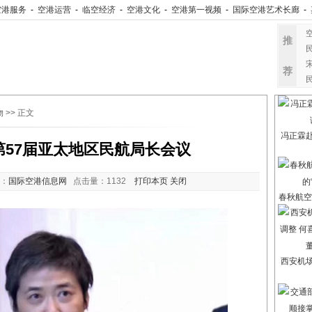
空港服务
-
空港运营
-
临空经济
-
空港文化
-
空港第一视频
-
国际空港艺术长廊
-
推
荐
物
>> 正文
冯正霖
第57届亚太地区民航局长会议
：
国际空港信息网
点击量：
1132
打印本页
关闭
春秋航空
西安机