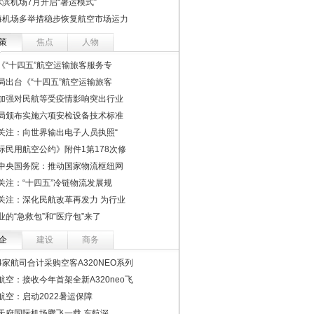
尔滨机场7月开启“暑运模式”
海机场多举措稳步恢复航空市场运力
策
焦点
人物
《“十四五”航空运输旅客服务专
局出台《“十四五”航空运输旅客
加强对民航等受疫情影响突出行业
局颁布实施六项安检设备技术标准
关注：向世界输出电子人员执照“
际民用航空公约》附件1第178次修
中央国务院：推动国家物流枢纽网
关注：“十四五”冷链物流发展规
关注：深化民航改革再发力 为行业
业的“急救包”和“医疗包”来了
企
建设
商务
4家航司合计采购空客A320NEO系列
航空：接收今年首架全新A320neo飞
航空：启动2022暑运保障
天府国际机场腾飞一载 东航深