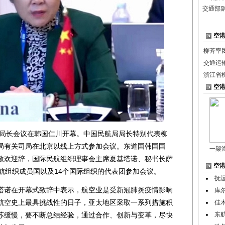
交通部
空
柳芳率
交通运
浙江省
空
局长会议在韩国仁川开幕。中国民航局局长特别代表柳
局有关司局在北京以线上方式参加会议。东道国韩国国
一架
致欢迎辞，国际民航组织理事会主席夏基塔诺、秘书长萨
空
航组织成员国以及14个国际组织的代表团参加会议。
抚
诺在开幕式致辞中表示，航空业是受新冠肺炎疫情影响
库
航空史上最具挑战性的日子，亚太地区采取一系列措施积
佳
苏缓慢，要不断总结经验，通过合作、创新与变革，尽快
东