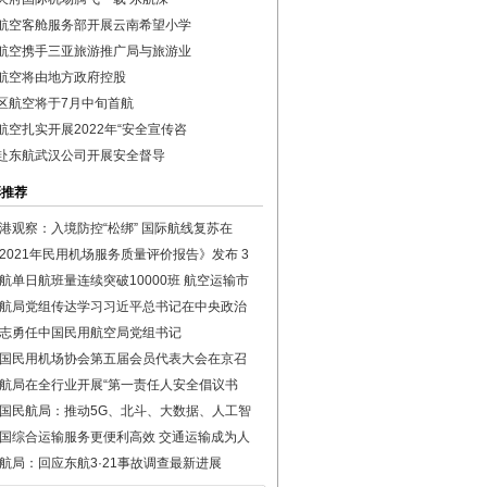
航空客舱服务部开展云南希望小学
航空携手三亚旅游推广局与旅游业
航空将由地方政府控股
区航空将于7月中旬首航
航空扎实开展2022年“安全宣传咨
赴东航武汉公司开展安全督导
彩推荐
港观察：入境防控“松绑” 国际航线复苏在
2021年民用机场服务质量评价报告》发布 3
航单日航班量连续突破10000班 航空运输市
航局党组传达学习习近平总书记在中央政治
志勇任中国民用航空局党组书记
国民用机场协会第五届会员代表大会在京召
航局在全行业开展“第一责任人安全倡议书
国民航局：推动5G、北斗、大数据、人工智
国综合运输服务更便利高效 交通运输成为人
航局：回应东航3·21事故调查最新进展