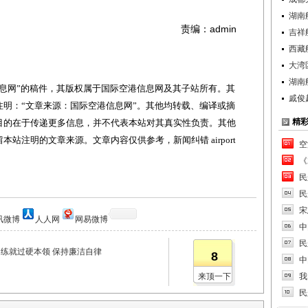
湖南
责编：admin
吉祥
西藏
大湾
湖南
网”的稿件，其版权属于国际空港信息网及其子站所有。其
戚俊
明：“文章来源：国际空港信息网”。其他均转载、编译或摘
精
目的在于传递更多信息，并不代表本站对其真实性负责。其他
站注明的文章来源。文章内容仅供参考，新闻纠错 airport
空
《
民
民
宋
讯微博
人人网
网易微博
中
民
 练就过硬本领 保持廉洁自律
8
中
来顶一下
我
民